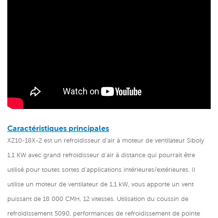
Caractéristiques principales
XZ10-18X-2 est un refroidisseur d'air à moteur de ventilateur Siboly
1,1 KW avec grand refroidisseur d'air à distance
qui pourrait être
utilisé pour toutes sortes d’applications intérieures/extérieures. Il
utilise un moteur de ventilateur de 1,1 kW, vous apporte un vent
puissant de 18 000 CMH, 12 vitesses. Utilisation du coussin de
refroidissement 5090, performances de refroidissement de pointe