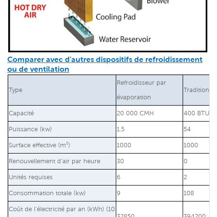
Comparer avec d'autres dispositifs de refroidissement
ou de ventilation
Refroidisseur par
Type
Traditionne
évaporation
Capacité
20 000 CMH
400 BTU/h
Puissance (kw)
1,5
54
Surface effective (m²)
1000
1000
Renouvellement d'air par heure
30
0
Unités requises
6
2
Consommation totale (kw)
9
108
Coût de l'électricité par an (kWh) (10
32850
394200