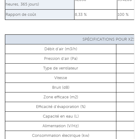
heures, 365 jours)
Rapport de coût
8,33 %
100 %
SPÉCIFICATIONS POUR XZ10-
Débit d'air (m3/h)
Pression d'air (Pa)
Type de ventilateur
Vitesse
Bruit (dB)
Zone efficace (m2)
Efficacité d'évaporation (%)
Capacité en eau (L)
Alimentation (V/Hz)
Consommation électrique (kw)