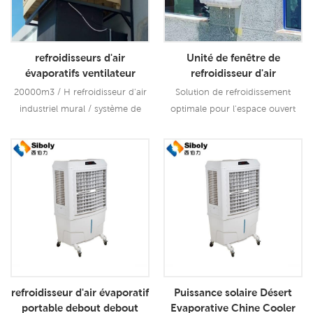
refroidisseurs d'air
Unité de fenêtre de
évaporatifs ventilateur
refroidisseur d'air
industriel refroidisseur d'air
Evaporateur Climatiseur
20000m3 / H refroidisseur d'air
Solution de refroidissement
fabricant 1.5kw ventilateur
pour chambre froide
industriel mural / système de
optimale pour l'espace ouvert
ventilation d'usine meilleur que
Xz13-060c A 3 vitesses pour le
conditionneur solaire air froid
flux d'air, grand débit d'air,
utilisant beaucoup moins
jusqu'à 6000m3 / h, refroidir
Lire La Suite
Lire La Suite
d'énergie que Réfrigération.
rapidement votre espace.
refroidisseur d'air évaporatif
Puissance solaire Désert
portable debout debout
Evaporative Chine Cooler