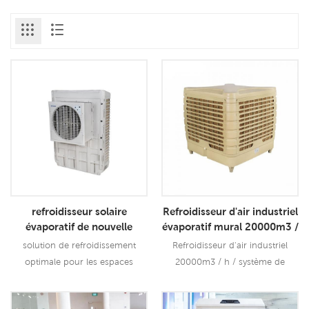
refroidisseur solaire
Refroidisseur d'air industriel
évaporatif de nouvelle
évaporatif mural 20000m3 /
conception monté sur
h
solution de refroidissement
Refroidisseur d'air industriel
fenêtre 6000m3 / h
optimale pour les espaces
20000m3 / h / système de
ouverts Le xz13-060c a 3
ventilation industriel mieux que
vitesses pour le débit d'air, un
l'air conditionné du climatiseur