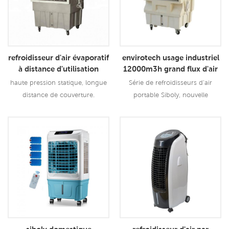
refroidisseur d'air évaporatif
envirotech usage industriel
à distance d'utilisation
12000m3h grand flux d'air
industrielle portative
refroidisseur d'air portable
haute pression statique, longue
Série de refroidisseurs d'air
18000m3h
distance de couverture.
portable Siboly, nouvelle
ventilateur centrifuge en métal, à
conception, adaptée à toutes
faible bruit fonction de contrôle
sortes d'applications intérieures /
de la température et de
extérieures.
Lire La Suite
Lire La Suite
l'humidité en option.