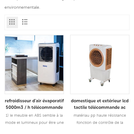
environnementale.
refroidisseur d'air évaporatif
domestique et extérieur lcd
5000m3 / h télécommande
tactile télécommande ac
portable pour le ménage et
portable évaporateur
1) le meuble en ABS semble à la
matériau pp haute résistance
l'extérieur
refroidisseur d'air
mode et lumineux pour être une
fonction de contrôle de la
bonne décoration dans votre
température et de l'humidité en