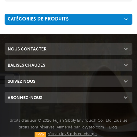
CATÉGORIES DE PRODUITS
NOUS CONTACTER
BALISES CHAUDES
SUIVEZ NOUS
ABONNEZ-NOUS
droits d'auteur © 2026 Fujian Siboly Envirotech Co., Ltd..tous les
droits sont réservés. Alimenté par
dyyseo.com
|
Blog
réseau ipv6 pris en charge