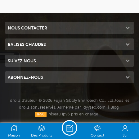
radiateur électrique de terrasse, radiateur de salle,
radiateur d'extérieur, radiateur de bar à café
NOUS CONTACTER
BALISES CHAUDES
SUIVEZ NOUS
ABONNEZ-NOUS
droits d'auteur © 2026 Fujian Siboly Envirotech Co., Ltd..tous les
droits sont réservés. Alimenté par
dyyseo.com
|
Blog
réseau ipv6 pris en charge
Maison
Des Produits
Contact
Sur