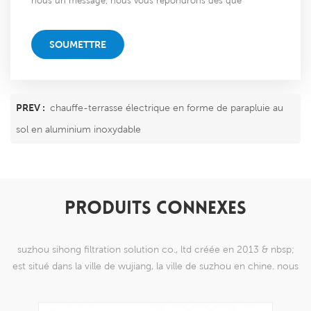
nous un message, nous vous répondrons dès que
possible!
SOUMETTRE
PREV :
chauffe-terrasse électrique en forme de parapluie au
sol en aluminium inoxydable
PRODUITS CONNEXES
suzhou sihong filtration solution co., ltd créée en 2013 & nbsp;
est situé dans la ville de wujiang, la ville de suzhou en chine. nous
nous sommes spécialisés dans les produits de maille de tissage en
nylon qui sont capables