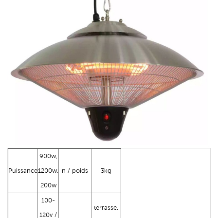
900w,
Puissance
1200w,
n / poids
3kg
200w
100-
terrasse,
120v /