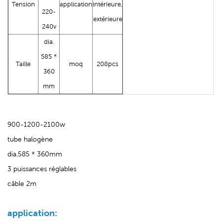
Tension
application
intérieure,
220-
extérieure
240v
dia.
585 *
Taille
moq
208pcs
360
mm
900-1200-2100w
tube halogène
dia.585 * 360mm
3 puissances réglables
câble 2m
application: