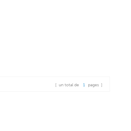
[ un total de
1
pages ]