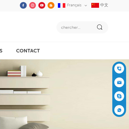
中文
Français
S
CONTACT
+86-05
91-2353
siboly@s
3555
iboly.co
evaporat
m
ive-cool
+861537