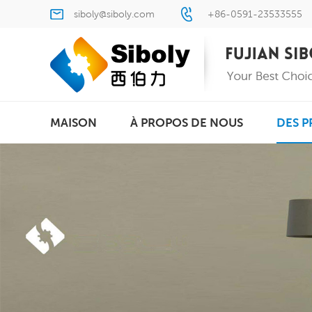
siboly@siboly.com
+86-0591-23533555
MAISON
À PROPOS DE NOUS
DES P