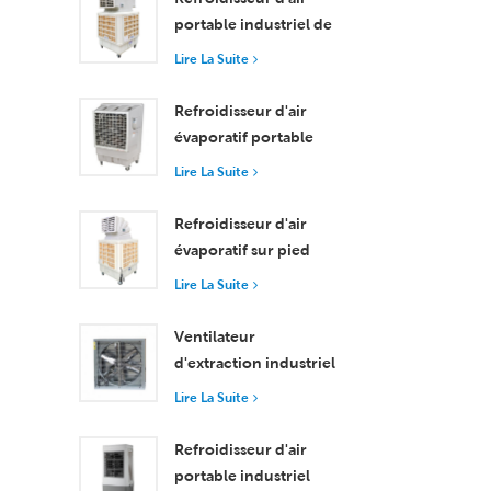
portable industriel de
18 000 m³/h avec
Lire La Suite
télécommande pour le
refroidissement de
Refroidisseur d'air
grands espaces
évaporatif portable
haute efficacité 18000
Lire La Suite
m³/h avec
télécommande
Refroidisseur d'air
évaporatif sur pied
avec roulettes et
Lire La Suite
télécommande - Débit
d'air de 18 000 m³/h
Ventilateur
d'extraction industriel
haute performance
Lire La Suite
avec un débit d'air de
37 000 m³/h pour une
Refroidisseur d'air
ventilation supérieure
portable industriel