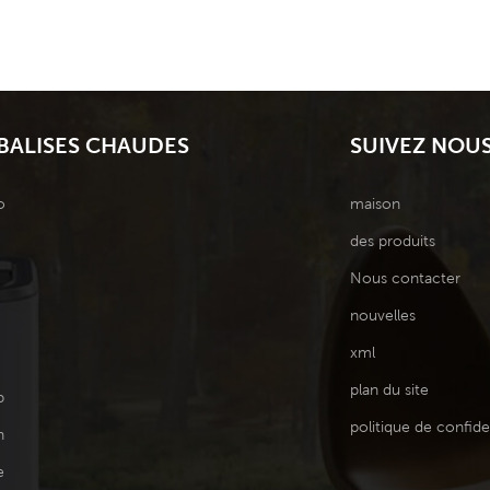
BALISES CHAUDES
SUIVEZ NOU
o
maison
des produits
Nous contacter
nouvelles
xml
plan du site
p
politique de confiden
n
e