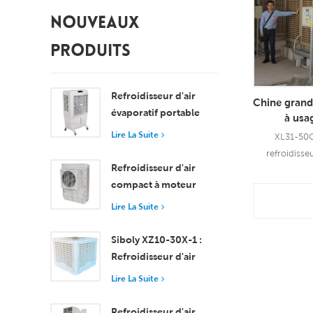
NOUVEAUX
PRODUITS
Refroidisseur d'air
Chine grand 
évaporatif portable
à usag
8000 m³/h, réservoir
refroidisseu
Lire La Suite
XL31-50C
de 100 L, XZ13-080
grand débit
refroidisse
de refroidis
Refroidisseur d'air
usage industri
compact à moteur
industriel à 
axial pour fenêtre,
pourrait êtr
Lire La Suite
Lire L
refroidissement
sortes d'appl
efficace pour les
ou commerci
Siboly XZ10-30X-1 :
pièces de petite et
câblage en cu
Refroidisseur d'air
moyenne taille
de ventilateu
évaporatif industriel
Lire La Suite
un vent puis
de 30 000 m³/h
vitesse
Refroidisseur d'air