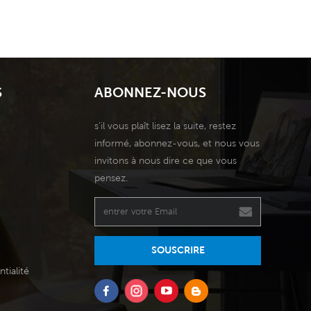
S
ABONNEZ-NOUS
s'il vous plaît lisez la suite, restez
informé, abonnez-vous, et nous vous
invitons à nous dire ce que vous
pensez.
SOUSCRIRE
tialité