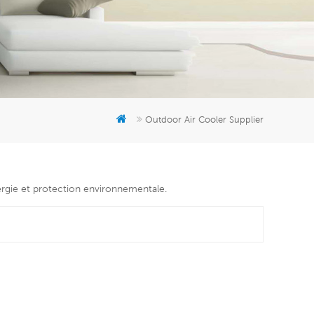
er
5951777
Outdoor Air Cooler Supplier
nergie et protection environnementale.