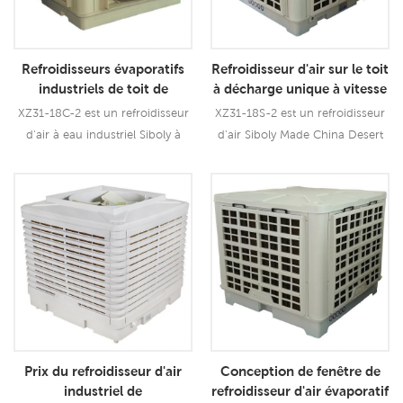
Refroidisseurs évaporatifs
Refroidisseur d'air sur le toit
industriels de toit de
à décharge unique à vitesse
refroidisseur d'air de l'eau
unique pour usage
XZ31-18C-2 est un refroidisseur
XZ31-18S-2 est un refroidisseur
Siboly à faible coût
industriel
d'air à eau industriel Siboly à
d'air Siboly Made China Desert
faible coût qui peut être utilisé
qui peut être utilisé pour toutes
pour toutes sortes d'applications
sortes d'applications
intérieures/extérieures. Il utilise
intérieures/extérieures. Il utilise
Lire La Suite
Lire La Suite
un moteur de ventilateur de 1,1
un moteur de ventilateur de 1,1
KW, vous apporte un vent
KW, vous apporte un vent
puissant de 18 000 CMH, à une
puissant de 18 000 CMH, à une
seule vitesse. Utilisation du
seule vitesse. Utilisation du
tampon de refroidissement
tampon de refroidissement
5090, performance de
5090, performance de
refroidissement de3
refroidissement de pointe indus3
Prix ​​​​du refroidisseur d'air
Conception de fenêtre de
industriel de
refroidisseur d'air évaporatif