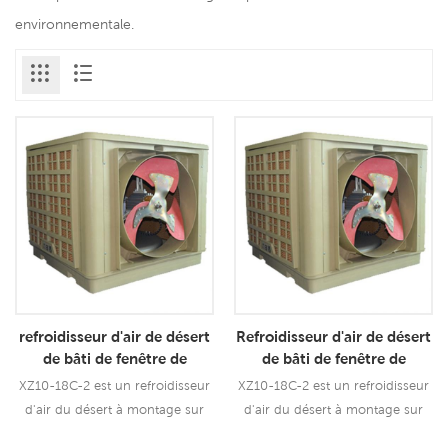
environnementale.
refroidisseur d'air de désert
Refroidisseur d'air de désert
de bâti de fenêtre de
de bâti de fenêtre de
refroidisseur évaporatif de
refroidisseur évaporatif de
XZ10-18C-2 est un refroidisseur
XZ10-18C-2 est un refroidisseur
décharge latérale de 1.1KW
décharge latérale de
d'air du désert à montage sur
d'air du désert à montage sur
avec à distance
18000m3h avec à distance
fenêtre avec refroidisseur à
fenêtre avec refroidisseur à