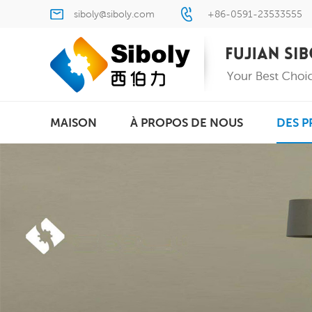
siboly@siboly.com
+86-0591-23533555
MAISON
À PROPOS DE NOUS
DES P