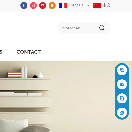
中文
Français
S
CONTACT
+86-05
91-2353
siboly@s
3555
iboly.co
evaporat
m
ive-cool
+861537