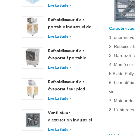
moyenne taille
évaporatif industriel
Lire La Suite
de 30 000 m³/h
Refroidisseur d'air
portable industriel de
Caractéristiq
18 000 m³/h avec
Lire La Suite
1. énorme vol
télécommande pour le
2. Réduisez l
refroidissement de
Refroidisseur d'air
3. Gardez le 
grands espaces
évaporatif portable
4. Monté sur 
haute efficacité 18000
Lire La Suite
m³/h avec
5.Blade Pully
télécommande
Refroidisseur d'air
6. Le matéria
évaporatif sur pied
vie.
avec roulettes et
Lire La Suite
7. Moteur de 
télécommande - Débit
8. L'obturate
d'air de 18 000 m³/h
Ventilateur
d'extraction industriel
haute performance
Lire La Suite
avec un débit d'air de