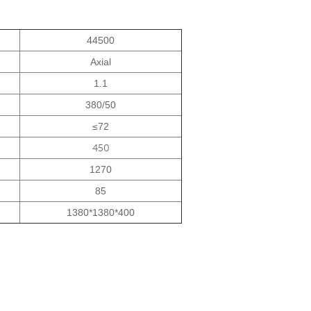
44500
Axial
1.1
380/50
≤72
450
1270
85
1380*1380*400