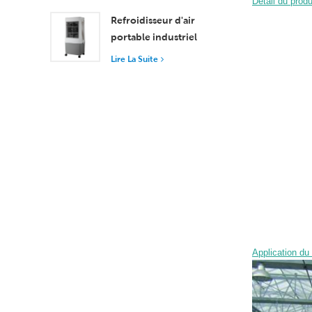
Détail du produi
37 000 m³/h pour une
Refroidisseur d'air
ventilation supérieure
portable industriel
Siboly 4 000 m³/h,
Lire La Suite
réservoir amovible de
50 L, refroidissement
haute efficacité
Application du 