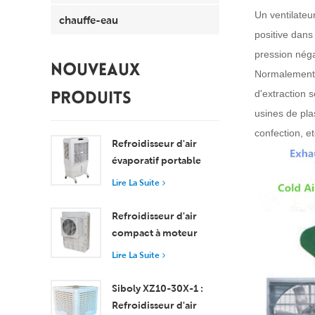
Un
ventilateu
chauffe-eau
positive dans
pression négat
NOUVEAUX
Normalement, 
d'extraction s
PRODUITS
usines de pla
confection, et
Refroidisseur d'air
évaporatif portable
8000 m³/h, réservoir
Lire La Suite
de 100 L, XZ13-080
Refroidisseur d'air
compact à moteur
axial pour fenêtre,
Lire La Suite
refroidissement
efficace pour les
Siboly XZ10-30X-1 :
pièces de petite et
Refroidisseur d'air