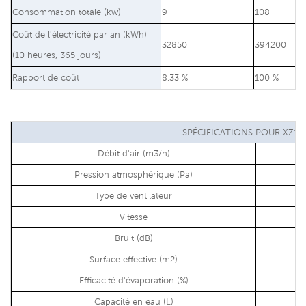
Consommation totale (kw)
9
108
Coût de l'électricité par an (kWh)
32850
394200
(10 heures, 365 jours)
Rapport de coût
8,33 %
100 %
SPÉCIFICATIONS POUR XZ10-
Débit d'air (m3/h)
Pression atmosphérique (Pa)
Type de ventilateur
Vitesse
Bruit (dB)
Surface effective (m2)
Efficacité d'évaporation (%)
Capacité en eau (L)