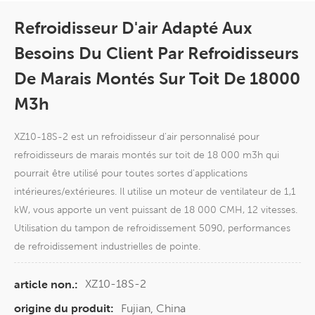
Refroidisseur D'air Adapté Aux
Besoins Du Client Par Refroidisseurs
De Marais Montés Sur Toit De 18000
M3h
XZ10-18S-2 est un refroidisseur d'air personnalisé pour
refroidisseurs de marais montés sur toit de 18 000 m3h qui
pourrait être utilisé pour toutes sortes d'applications
intérieures/extérieures. Il utilise un moteur de ventilateur de 1,1
kW, vous apporte un vent puissant de 18 000 CMH, 12 vitesses.
Utilisation du tampon de refroidissement 5090, performances
de refroidissement industrielles de pointe.
XZ10-18S-2
article non.:
Fujian, China
origine du produit: