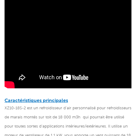
Caractéristiques principales
XZ10-18S-2 est un refroidisseur d'air personnalisé pour refroidisseurs
de marais montés sur toit de 18 000 m3h
qui pourrait être utilisé
pour toutes sortes d'applications intérieures/extérieures. Il utilise un
moteur de ventilateur de 1,1 kW, vous apporte un vent puissant de 18