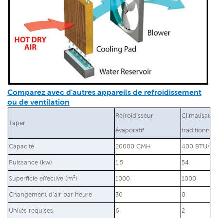
Comparez avec d'autres appareils de refroidissement
ou de ventilation
Refroidisseur
Climatisatio
Taper
évaporatif
traditionnell
Capacité
20000 CMH
400 BTU/h
Puissance (kw)
1,5
54
Superficie effective (m²)
1000
1000
Changement d'air par heure
30
0
Unités requises
6
2